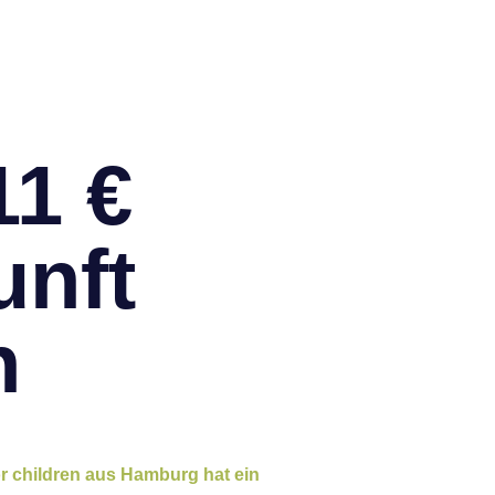
11 €
unft
n
or children aus Hamburg hat ein