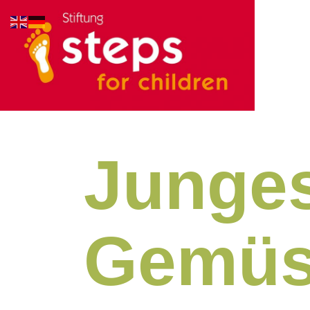
Junge
Gemü