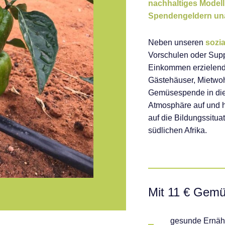
nachhaltiges Modell 
Spendengeldern
un
Neben unseren
sozi
Vorschulen oder Sup
Einkommen erziele
Gästehäuser, Mietwo
Gemüsespende in die
Atmosphäre auf und ha
auf die Bildungssitu
südlichen Afrika.
Mit 11 € Gem
gesunde Ernäh