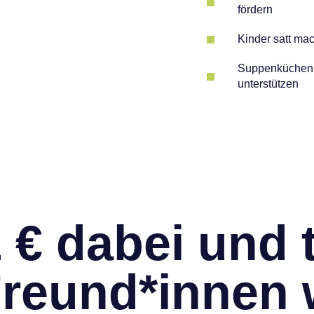
fördern
Kinder satt ma
Suppenküchen
unterstützen
1 € dabei und t
Freund*innen w