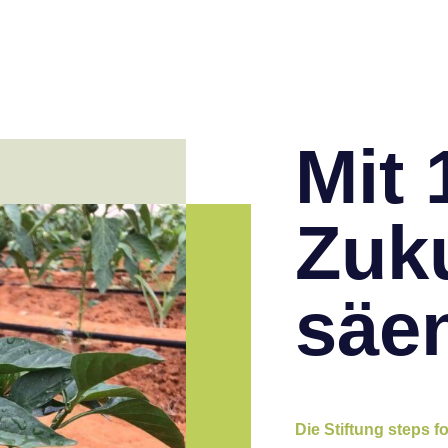
Mit 
Zuk
säe
Die Stiftung steps f