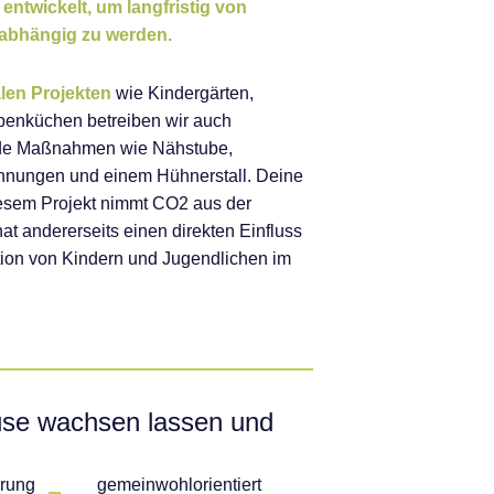
entwickelt,
um
langfristig von
abhängig
zu werden.
alen Projekten
wie
Kindergärten,
penküchen betreiben wir auch
nde Maßnahmen
wie
Nähstube,
hnungen und einem Hühnerstall.
Deine
sem Projekt nimmt CO2 aus der
t andererseits einen direkten Einfluss
ation von Kindern und Jugendlichen im
üse wachsen lassen und
rung
gemeinwohlorientiert