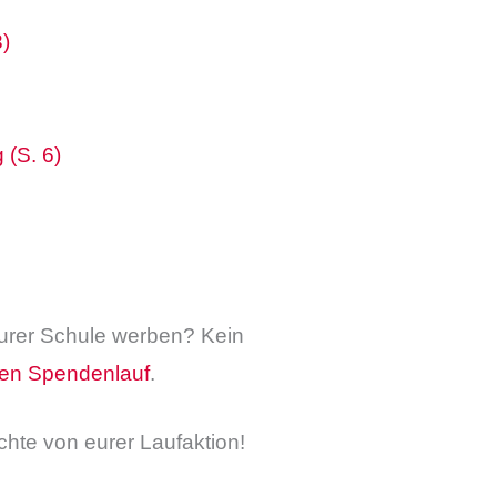
3)
 (S. 6)
eurer Schule werben? Kein
inen Spendenlauf
.
chte von eurer Laufaktion!