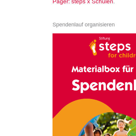
Pager: steps x Schulen
.
Spendenlauf organisieren