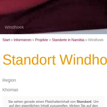
Windhoek
Start
»
Informieren
»
Projekte
»
Standorte in Namibia
»
Windhoek
Standort Windh
Region
Khomas
Sie sehen gerade einen Platzhalterinhalt von
Standard
. Um
auf den eigentlichen Inhalt zuzugreifen, klicken Sie auf den