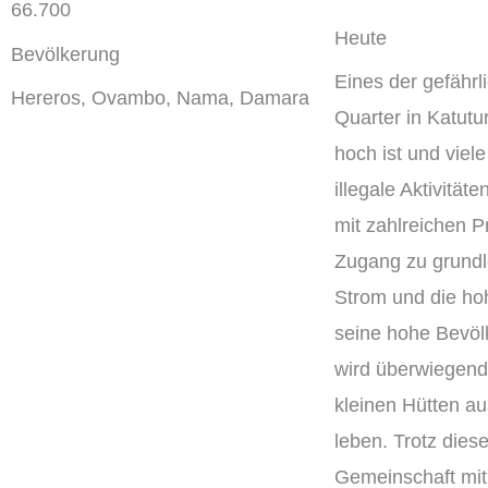
66.700
Heute
Bevölkerung
Eines der gefähr
Hereros, Ovambo, Nama, Damara
Quarter in Katutu
hoch ist und vie
illegale Aktivitä
mit zahlreichen P
Zugang zu grundl
Strom und die hoh
seine hohe Bevöl
wird überwiegend
kleinen Hütten a
leben. Trotz dies
Gemeinschaft mit 