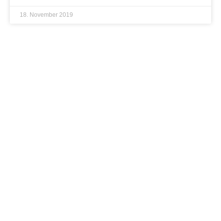
18. November 2019
Irma-Hahn-Stiftung
Die Irma-Hahn-Stiftung fördert Soziale- und
Bildungsprogramme für Kinder und Jugendliche weltweit.
Daher Unterstützt die Irma-Hahn-Stiftung auch die Arbeit