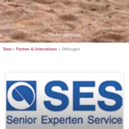
Suchergebnisse
Start
»
Partner & Unterstützer
»
Stiftungen
Seite
Seite