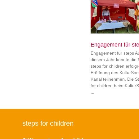
Engagement für st
Engagement für steps Au
diesem Jahr konnte die S
steps for children erfolg
Eröffnung des KulturS
Kanal teilnehmen. Die St
for children beim Kult
steps for children