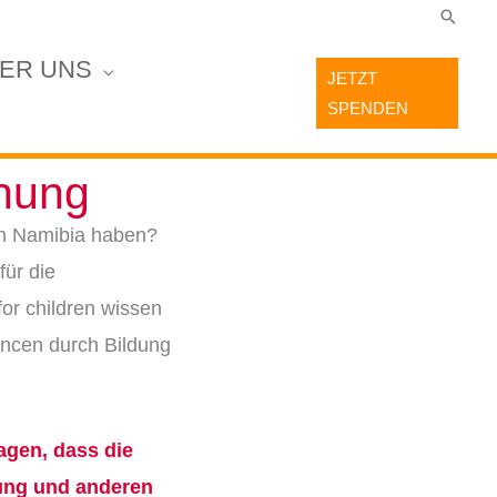
Suche
ER UNS
JETZT
SPENDEN
hung
 in Namibia haben?
für die
for children wissen
hancen durch Bildung
agen, dass die
ung und anderen