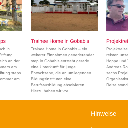
eps
Trainee Home in Gobabis
Projektre
ch in
Trainee Home in Gobabis – ein
Projektreis
tiftung
weiterer Einnahmen generierender
reisten uns
reich an der
step In Gobabis entsteht gerade
Hoppe und 
ommers am
eine Unterkunft für junge
Andreas Ro
iftung steps
Erwachsene, die an umliegenden
sechs Proje
urSommer am
Bildungsinstituten eine
Organisatio
Berufsausbildung absolvieren.
Reise stand
Hierzu haben wir vor
Hinweise