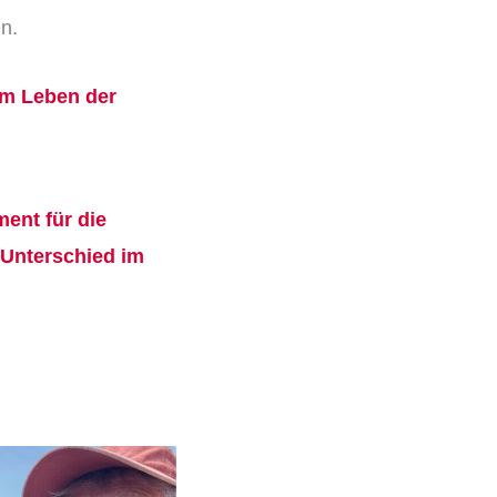
n.
im Leben der
ent für die
 Unterschied im