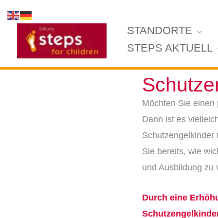
Zum
Inhalt
STANDORTE
springen
STEPS AKTUELL
Schutze
Möchten Sie einen p
Dann ist es viellei
Schutzengelkinder u
Sie bereits, wie wi
und Ausbildung zu v
Durch eine Erhöhu
Schutzengelkinde