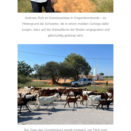
Andreas Roß im Gemüseanbau in Ongombombonde – im
Hintergrund die Schweine, die in einem mobilen Gehege dafür
sorgen, dass auf der Anbaufläche der Boden umgegraben und
gleichzeitig gedüngt wird
.
Der Zaun des Grundstücks wurde erneuert, um Tiere vom