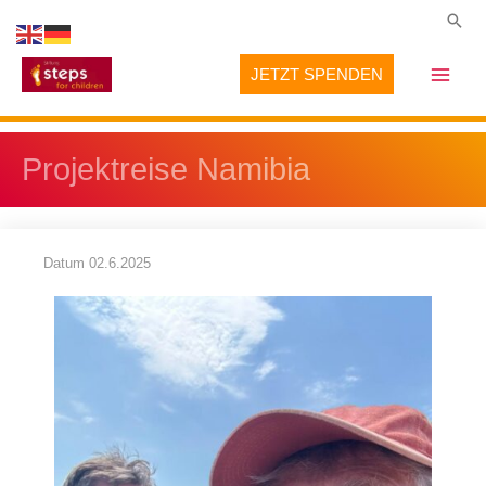
Zum
Suc
Inhalt
JETZT SPENDEN
springen
Projektreise Namibia
Datum
02.6.2025