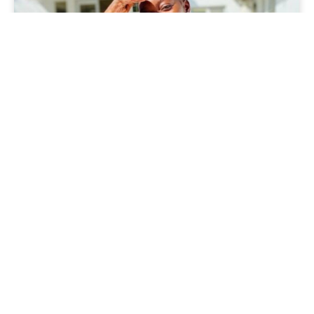
steps student Regina:
Praktikumsbericht aus Namibia
steps student Regina berichtet von ihrem zweiten
Praktikum in Rundu, Namibia Ich grüße alle
Spender*innen, Unterstützer*innen und Teamleiter*innen
der steps