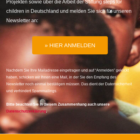
Projekten sowie über die Arbeit der Stiftung steps for
children in Deutschland und melden Sie sich für unseren
Newsletter an:
» HIER ANMELDEN
Nachdem Sie Ihre Mailadresse eingetragen und auf “Anmelden” geklickt
haben, schicken wir Ihnen eine Mail, in der Sie den Empfang des
Newsletter noch einmal bestätigen müssen. Das dient der Datensicherheit
und verhindert Spammailings.
Bitte beachten Sie in diesem Zusammenhang auch unsere
Datenschutzerklärung
.