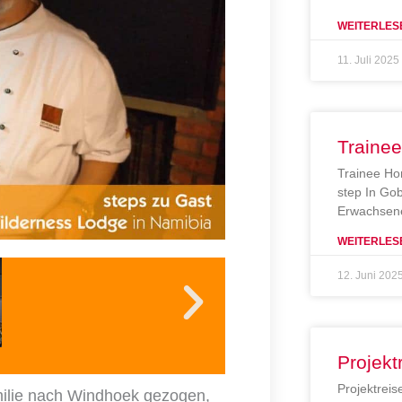
WEITERLES
11. Juli 2025
Traine
Trainee Ho
step In Gob
Erwachsene
WEITERLES
12. Juni 202
Projekt
Projektreis
milie nach Windhoek gezogen,