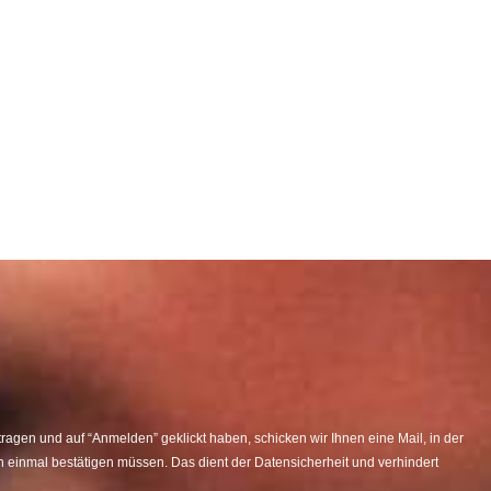
agen und auf “Anmelden” geklickt haben, schicken wir Ihnen eine Mail, in der
 einmal bestätigen müssen. Das dient der Datensicherheit und verhindert