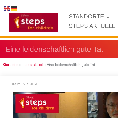
Zum
Inhalt
STANDORTE
springen
STEPS AKTUELL
Eine leidenschaftlich gute Tat
Startseite
»
steps aktuell
»Eine leidenschaftlich gute Tat
Datum
09.7.2019