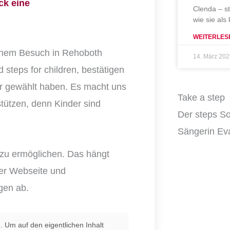
ck eine
Clenda – s
wie sie als
WEITERLES
einem Besuch in Rehoboth
14. März 20
steps for children, bestätigen
ner gewählt haben. Es macht uns
Take a step
stützen, denn Kinder sind
Der steps So
Sängerin Eva
t zu ermöglichen. Das hängt
ner Webseite und
gen ab.
d
. Um auf den eigentlichen Inhalt