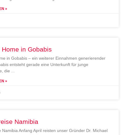
EN »
e Home in Gobabis
me in Gobabis – ein weiterer Einnahmen generierender
abis entsteht gerade eine Unterkunft für junge
, die
EN »
5
reise Namibia
e Namibia Anfang April reisten unser Gründer Dr. Michael