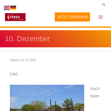
Zum
Suc
Inhalt
JETZT SPENDEN
springen
10. Dezember
Datum
10.12.2014
[:de]
Auch
beim