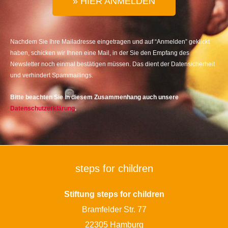
» HIER ANMELDEN
Nachdem Sie Ihre Mailadresse eingetragen und auf “Anmelden” geklickt
haben, schicken wir Ihnen eine Mail, in der Sie den Empfang des
Newsletter noch einmal bestätigen müssen. Das dient der Datensicherheit
und verhindert Spammailings.
Bitte beachten Sie in diesem Zusammenhang auch unsere
Datenschutzerklärung
.
steps for children
Stiftung steps for children
Bramfelder Str. 77
22305 Hamburg