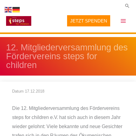
Zum
Suc
Inhalt
JETZT SPENDEN
springen
12. Mitgliederversammlung des
Fördervereins steps for
children
Datum
17.12.2018
Die 12. Mitgliederversammlung des Fördervereins
steps for children e.V. hat sich auch in diesem Jahr
wieder gelohnt: Viele bekannte und neue Gesichter
trafen sich in den Räumen des Ökumenischen