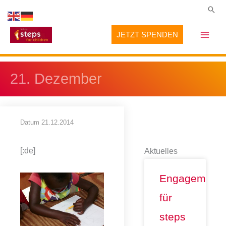
Zum
Suc
Inhalt
JETZT SPENDEN
springen
21. Dezember
Datum
21.12.2014
[:de]
Aktuelles
Engagement
für
steps