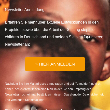
Newsletter Anmeldung
Erfahren Sie mehr über aktuelle Entwicklungen in den
Projekten sowie über die Arbeit der Stiftung steps for
children in Deutschland und melden Sie sich für unseren
Newsletter an:
» HIER ANMELDEN
Nachdem Sie Ihre Mailadresse eingetragen und auf “Anmelden” geklickt
haben, schicken wir Ihnen eine Mail, in der Sie den Empfang des
Newsletter noch einmal bestätigen müssen. Das dient der Datensicherheit
und verhindert Spammailings.