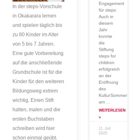
Engagement
In der steps-Vorschule
für steps
in Okakarara lernen
Auch in
diesem
und spielen täglich bis
Jahr
zu 80 Kinder im Alter
konnte
die
von 5 bis 7 Jahren.
Stiftung
Eine gute Vorbereitung
steps for
auf die anschließende
children
erfolgreich
Grundschule ist für die
an der
Kinder für den weiteren
Eröffnung
des
Bildungsweg extrem
KulturSommers
wichtig. Einen Stift
am
halten, malen und die
WEITERLESEN
»
ersten Buchstaben
schreiben wird hier
11. Juli
2025
schon einmal geübt.