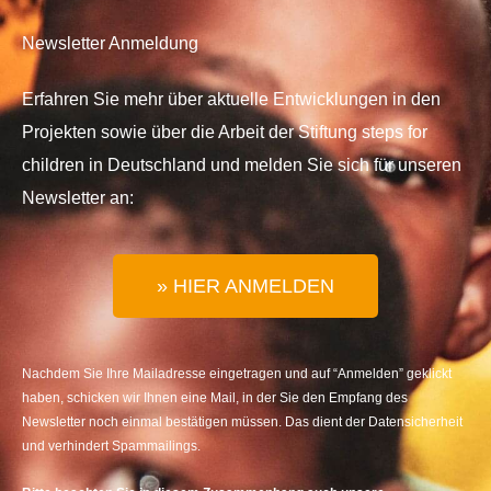
Newsletter Anmeldung
Erfahren Sie mehr über aktuelle Entwicklungen in den
Projekten sowie über die Arbeit der Stiftung steps for
children in Deutschland und melden Sie sich für unseren
Newsletter an:
» HIER ANMELDEN
Nachdem Sie Ihre Mailadresse eingetragen und auf “Anmelden” geklickt
haben, schicken wir Ihnen eine Mail, in der Sie den Empfang des
Newsletter noch einmal bestätigen müssen. Das dient der Datensicherheit
und verhindert Spammailings.