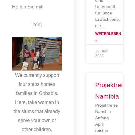
eine
Helfen Sie mit!
Unterkunft
für junge
Erwachsene,
[:en]
die
WEITERLESEN
»
12. Juni
2025
We currently support
Projektreise
four steps homes
families in Gobabis.
Namibia
Here, take women in
Projektreise
the slums that already
Namibia
Anfang
serve your own or
April
other children,
reisten