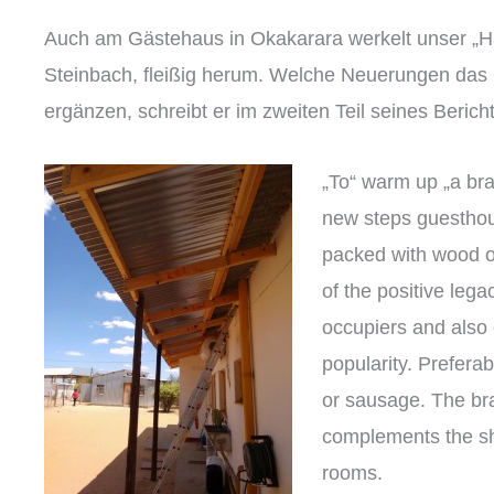
Auch am Gästehaus in Okakarara werkelt unser „Ha
Steinbach, fleißig herum. Welche Neuerungen das 
ergänzen, schreibt er im zweiten Teil seines Bericht
„To“ warm up „a br
new steps guesthouse
packed with wood or
of the positive lega
occupiers and also 
popularity. Preferab
or sausage. The br
complements the sha
rooms.