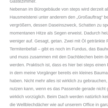
Gästezimmer.
Nebenan im Bürogebäude von steps wird derzeit a
Hausmeisterei unter anderem den „Großauftrag“ be
vergrößern, dessen Daseinszweck, Schatten zu spe
momentanen Hitze als Segen erweist. Dadurch hei
weniger auf. Gesagt, getan. Zwei mit Öl getränkte P
Termitenbefall – gibt es noch im Fundus, das Bauh
und muss zusammen mit den Dachblechen beim örtl
werden. Praktisch ist, dass es hier bei steps eine
in dem meine Vorgänger bereits ein kleines Baum
haben. Nicht mehr alles ist wirklich zu gebrauchen
nutzen kann, wenn es das Passende gerade nicht gib
wirklich vorzüglich. Beim Dach werden natürlich k
die Wellblechdächer wie auf unserem Office in ganz