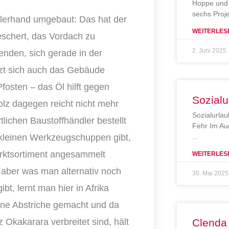
Hoppe und 
sechs Proj
llerhand umgebaut: Das hat der
WEITERLES
schert, das Vordach zu
2. Juni 2025
nden, sich gerade in der
zt sich auch das Gebäude
fosten – das Öl hilft gegen
Sozialu
olz dagegen reicht nicht mehr
Sozialurlau
ichen Baustoffhändler bestellt
Fehr Im Au
n kleinen Werkzeugschuppen gibt,
arktsortiment angesammelt
WEITERLES
, aber was man alternativ noch
30. Mai 2025
t, lernt man hier in Afrika
eine Abstriche gemacht und da
 Okakarara verbreitet sind, hält
Clenda