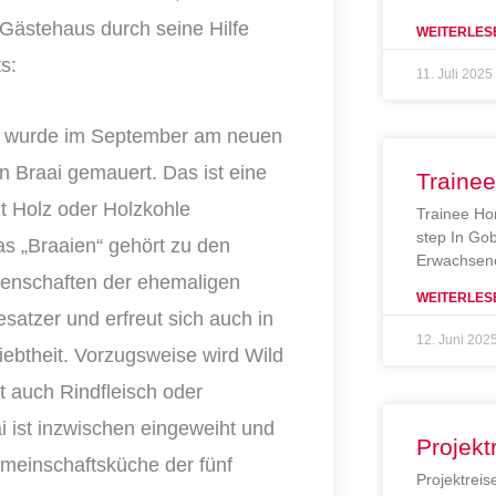
Gästehaus durch seine Hilfe
WEITERLES
s:
11. Juli 2025
 wurde im September am neuen
n Braai gemauert. Das ist eine
Traine
mit Holz oder Holzkohle
Trainee Ho
step In Gob
as „Braaien“ gehört zu den
Erwachsene
ssenschaften der ehemaligen
WEITERLES
satzer und erfreut sich auch in
12. Juni 202
iebtheit. Vorzugsweise wird Wild
ht auch Rindfleisch oder
i ist inzwischen eingeweiht und
Projekt
emeinschaftsküche der fünf
Projektreis