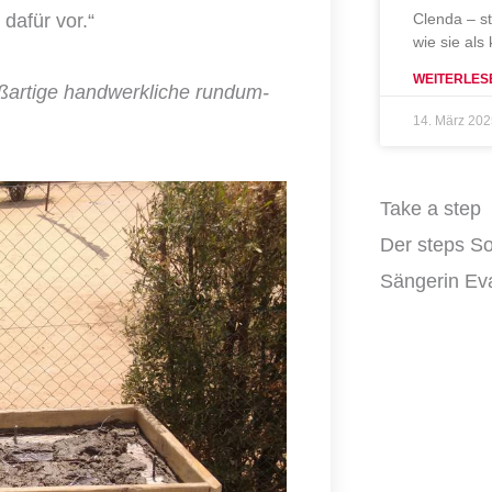
dafür vor.“
Clenda – s
wie sie als
WEITERLES
oßartige handwerkliche rundum-
14. März 20
Take a step
Der steps So
Sängerin Eva