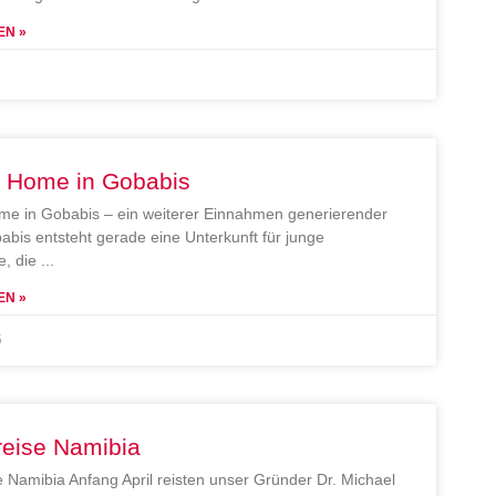
EN »
e Home in Gobabis
me in Gobabis – ein weiterer Einnahmen generierender
abis entsteht gerade eine Unterkunft für junge
, die
EN »
5
reise Namibia
e Namibia Anfang April reisten unser Gründer Dr. Michael