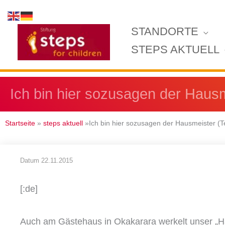
Zum
Inhalt
STANDORTE
springen
STEPS AKTUELL
Ich bin hier sozusagen der Hausme
Startseite
»
steps aktuell
»Ich bin hier sozusagen der Hausmeister (Te
Datum
22.11.2015
[:de]
Auch am Gästehaus in Okakarara werkelt unser „Ha