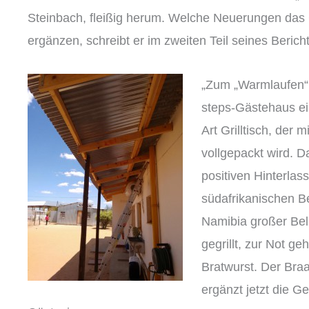
Steinbach, fleißig herum. Welche Neuerungen das 
ergänzen, schreibt er im zweiten Teil seines Bericht
„Zum „Warmlaufen“
steps-Gästehaus ei
Art Grilltisch, der 
vollgepackt wird. D
positiven Hinterla
südafrikanischen Be
Namibia großer Bel
gegrillt, zur Not ge
Bratwurst. Der Braa
ergänzt jetzt die G