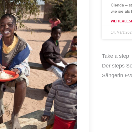
Clenda – s
wie sie als
WEITERLES
14. März 20
Take a step
Der steps So
Sängerin Eva