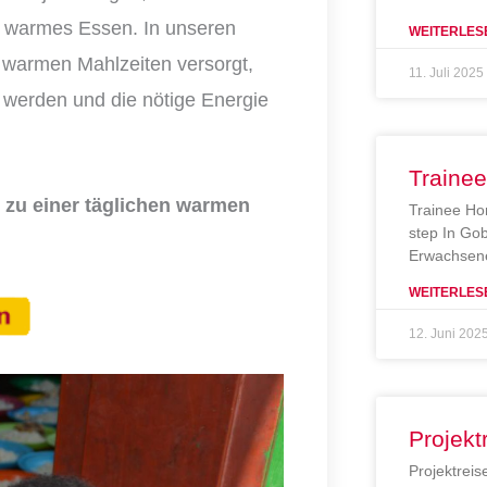
g warmes Essen. In unseren
WEITERLES
 warmen Mahlzeiten versorgt,
11. Juli 2025
 werden und die nötige Energie
Traine
 zu einer täglichen warmen
Trainee Ho
step In Gob
Erwachsene
WEITERLES
12. Juni 202
Projekt
Projektreis