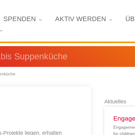
SPENDEN
AKTIV WERDEN
ÜB
babis Suppenküche
penküche
Aktuelles
Engage
Engagement
-Projekte liegen, erhalten
for childr