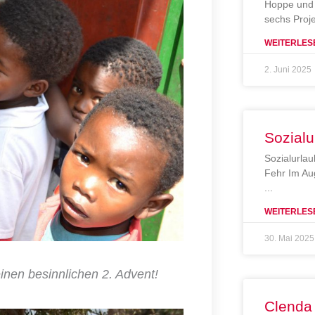
Hoppe und 
sechs Proj
WEITERLES
2. Juni 2025
Sozialu
Sozialurlau
Fehr Im Au
WEITERLES
30. Mai 2025
inen besinnlichen 2. Advent!
Clenda