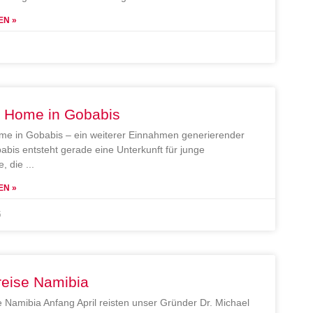
EN »
e Home in Gobabis
me in Gobabis – ein weiterer Einnahmen generierender
abis entsteht gerade eine Unterkunft für junge
, die
EN »
5
reise Namibia
e Namibia Anfang April reisten unser Gründer Dr. Michael