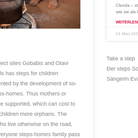
Clenda – s
wie sie als
WEITERLES
14. März 20
Take a step
ject sites Gobabis and Otavi
Der steps So
ls has steps for children
Sängerin Eva
ted by the development of so-
eps-homes. Thus mothers or
re supported, which can cost to
 children more orphans. The
ho live otherwise on the road,
everyone steps-homes family pass