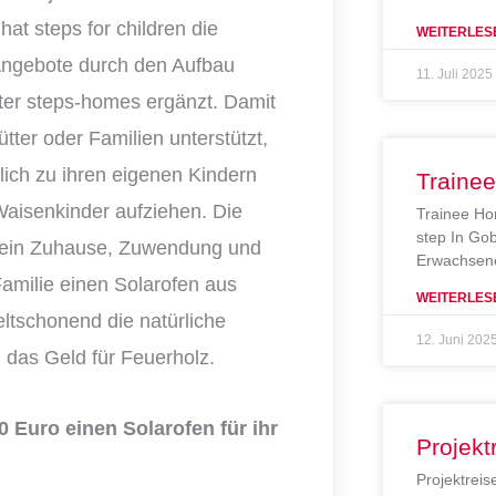
hat steps for children die
WEITERLES
Angebote durch den Aufbau
11. Juli 2025
er steps-homes ergänzt. Damit
ter oder Familien unterstützt,
lich zu ihren eigenen Kindern
Traine
aisenkinder aufziehen. Die
Trainee Ho
step In Gob
n ein Zuhause, Zuwendung und
Erwachsene
amilie einen Solarofen aus
WEITERLES
ltschonend die natürliche
12. Juni 202
das Geld für Feuerholz.
 Euro einen Solarofen für ihr
Projekt
Projektreis