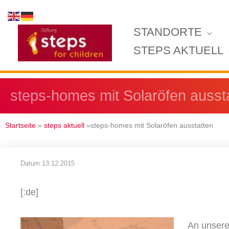
Zum
Inhalt
STANDORTE
springen
STEPS AKTUELL
steps-homes mit Solaröfen ausst
Startseite
»
steps aktuell
»steps-homes mit Solaröfen ausstatten
Datum
13.12.2015
[:de]
An unsere