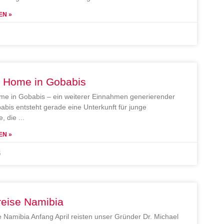
EN »
e Home in Gobabis
me in Gobabis – ein weiterer Einnahmen generierender
abis entsteht gerade eine Unterkunft für junge
, die
EN »
5
reise Namibia
e Namibia Anfang April reisten unser Gründer Dr. Michael