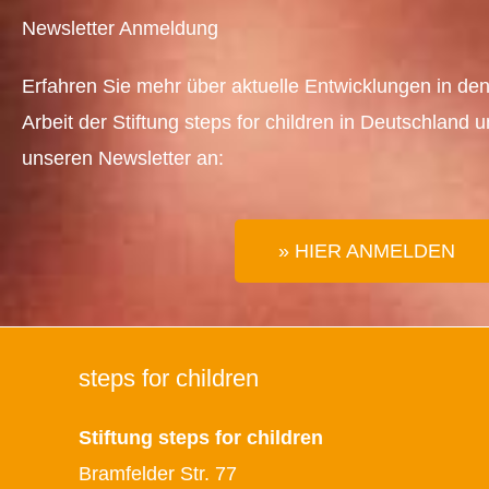
Newsletter Anmeldung
Erfahren Sie mehr über aktuelle Entwicklungen in den
Arbeit der Stiftung steps for children in Deutschland 
unseren Newsletter an:
» HIER ANMELDEN
steps for children
Stiftung steps for children
Bramfelder Str. 77