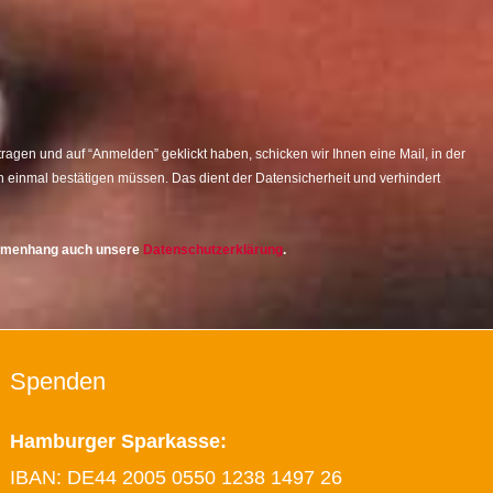
agen und auf “Anmelden” geklickt haben, schicken wir Ihnen eine Mail, in der
 einmal bestätigen müssen. Das dient der Datensicherheit und verhindert
ammenhang auch unsere
Datenschutzerklärung
.
Spenden
Hamburger Sparkasse:
IBAN: DE44 2005 0550 1238 1497 26