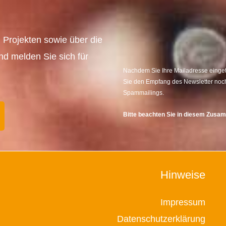
 Projekten sowie über die
und melden Sie sich für
Nachdem Sie Ihre Mailadresse eingetr
Sie den Empfang des Newsletter noch
Spammailings.
Bitte beachten Sie in diesem Zus
Hinweise
Impressum
Datenschutzerklärung