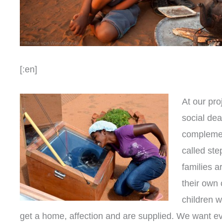
[:en]
At our pro
social dea
complemen
called st
families a
their own
children w
get a home, affection and are supplied. We want 