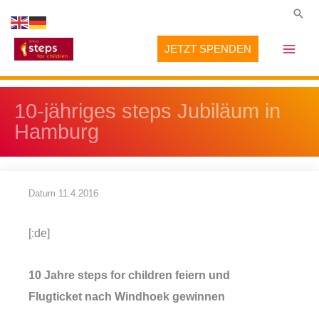
Zum
Suc
Inhalt
JETZT SPENDEN
springen
10-jähriges steps Jubiläum in
Hamburg
Datum
11.4.2016
[:de]
10 Jahre steps for children feiern und
Flugticket nach Windhoek gewinnen