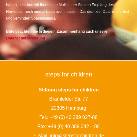
haben, schicken wir Ihnen eine Mail, in der Sie den Empfang des
Newsletter noch einmal bestätigen müssen. Das dient der Datensicherheit
und verhindert Spammailings.
Bitte beachten Sie in diesem Zusammenhang auch unsere
Datenschutzerklärung
.
steps for children
Stiftung steps for children
Bramfelder Str. 77
22305 Hamburg
Tel.:
+49 (0) 40 389 027-88
Fax: +49 (0) 40 389 042 – 86
E-Mail:
info@stepsforchildren.de