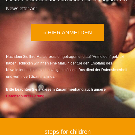
Newsletter an:
» HIER ANMELDEN
Nachdem Sie Ihre Mailadresse eingetragen und auf “Anmelden” geklickt
haben, schicken wir Ihnen eine Mail, in der Sie den Empfang des
Newsletter noch einmal bestätigen müssen. Das dient der Datensicherheit
und verhindert Spammailings.
Bitte beachten Sie in diesem Zusammenhang auch unsere
Datenschutzerklärung
.
steps for children