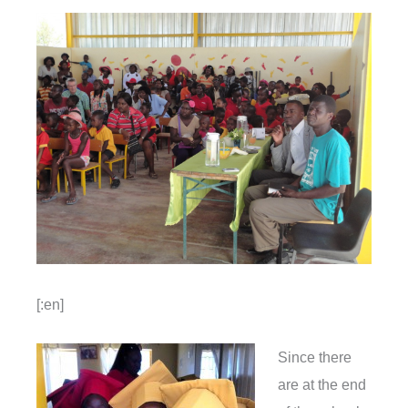
[:en]
Since there
are at the end