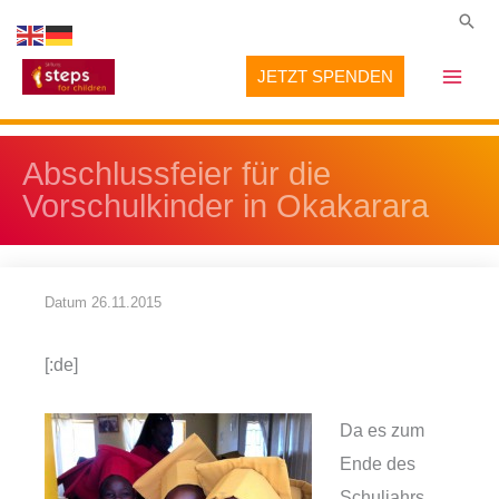
Zum
Suc
Inhalt
JETZT SPENDEN
springen
Abschlussfeier für die
Vorschulkinder in Okakarara
Datum
26.11.2015
[:de]
Da es zum
Ende des
Schuljahrs