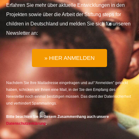
Erfahren Sie mehr über aktuelle Entwicklungen in den
Projekten sowie über die Arbeit der Stiftung steps for
children in Deutschland und melden Sie sich für unseren
Newsletter an:
» HIER ANMELDEN
Nachdem Sie Ihre Mailadresse eingetragen und auf “Anmelden” geklickt
haben, schicken wir Ihnen eine Mail, in der Sie den Empfang des
Newsletter noch einmal bestätigen müssen. Das dient der Datensicherheit
und verhindert Spammailings.
Bitte beachten Sie in diesem Zusammenhang auch unsere
Datenschutzerklärung
.