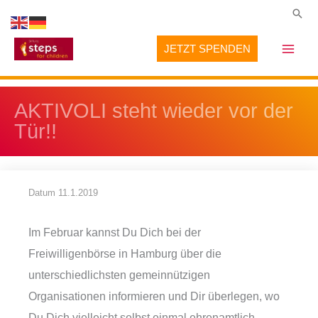
Zum
Suc
Inhalt
JETZT SPENDEN
springen
AKTIVOLI steht wieder vor der
Tür!!
Datum
11.1.2019
Im Februar kannst Du Dich bei der
Freiwilligenbörse in Hamburg über die
unterschiedlichsten gemeinnützigen
Organisationen informieren und Dir überlegen, wo
Du Dich vielleicht selbst einmal ehrenamtlich