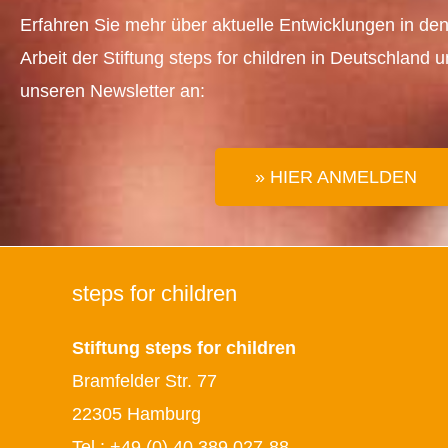
Erfahren Sie mehr über aktuelle Entwicklungen in den
Arbeit der Stiftung steps for children in Deutschland 
unseren Newsletter an:
» HIER ANMELDEN
steps for children
Stiftung steps for children
Bramfelder Str. 77
22305 Hamburg
Tel.:
+49 (0) 40 389 027-88