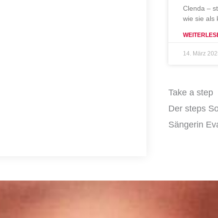
Clenda – s
wie sie als
WEITERLES
14. März 20
Take a step
Der steps So
Sängerin Eva