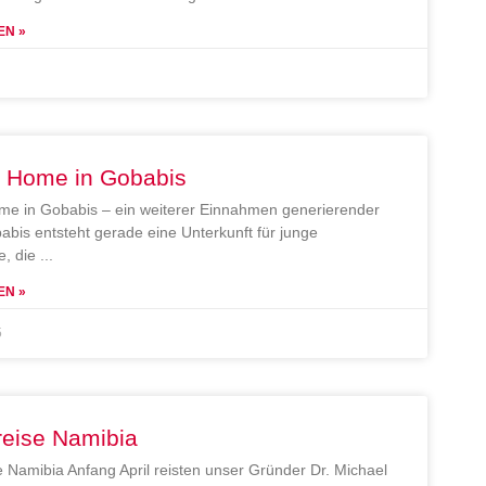
EN »
e Home in Gobabis
me in Gobabis – ein weiterer Einnahmen generierender
abis entsteht gerade eine Unterkunft für junge
, die
EN »
5
reise Namibia
e Namibia Anfang April reisten unser Gründer Dr. Michael