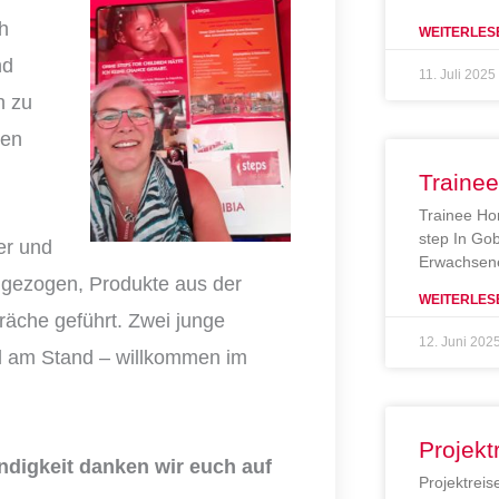
h
WEITERLES
nd
11. Juli 2025
h zu
gen
Traine
Trainee Ho
step In Gob
er und
Erwachsene
ngezogen, Produkte aus der
WEITERLES
äche geführt. Zwei junge
12. Juni 202
al am Stand – willkommen im
Projekt
ndigkeit danken wir euch auf
Projektreis