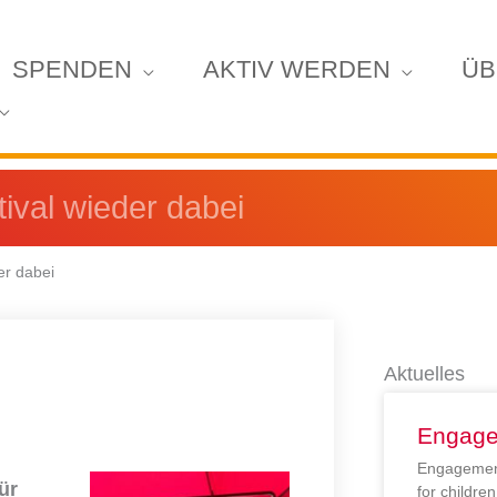
SPENDEN
AKTIV WERDEN
ÜB
tival wieder dabei
er dabei
Aktuelles
Engage
Engagement
ür
for childr