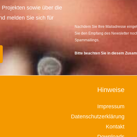
 Projekten sowie über die
und melden Sie sich für
Nachdem Sie Ihre Mailadresse eingetr
Sie den Empfang des Newsletter noch
Spammailings.
Bitte beachten Sie in diesem Zus
Hinweise
Impressum
Datenschutzerklärung
Kontakt
Downloads