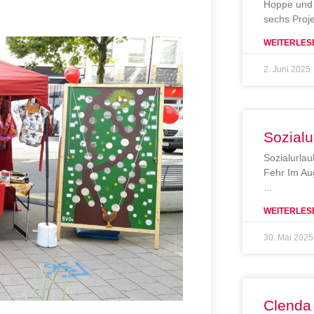
Hoppe und 
sechs Proj
WEITERLES
2. Juni 2025
Sozialu
Sozialurlau
Fehr Im Au
WEITERLES
30. Mai 2025
Clenda