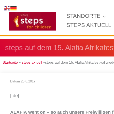
Zum
Inhalt
STANDORTE
springen
STEPS AKTUELL
steps auf dem 15. Alafia Afrikafes
Startseite
»
steps aktuell
»steps auf dem 15. Alafia Afrikafestival wied
Datum
25.8.2017
[:de]
ALAFIA went on – so auch unsere Freiwilligen f