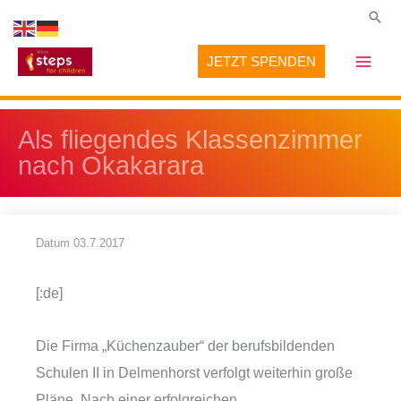
Zum
Suc
Inhalt
JETZT SPENDEN
springen
Als fliegendes Klassenzimmer
nach Okakarara
Datum
03.7.2017
[:de]
Die Firma „Küchenzauber“ der berufsbildenden
Schulen II in Delmenhorst verfolgt weiterhin große
Pläne. Nach einer erfolgreichen