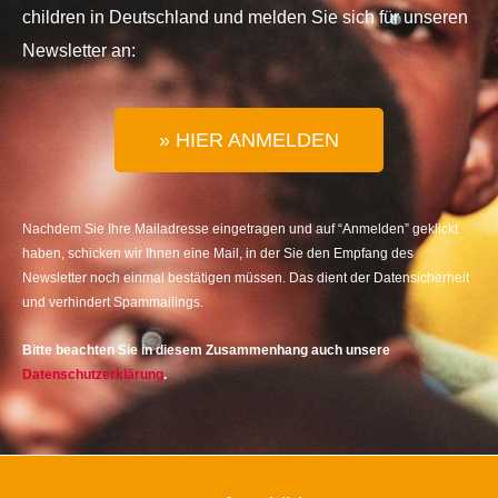
children in Deutschland und melden Sie sich für unseren
Newsletter an:
» HIER ANMELDEN
Nachdem Sie Ihre Mailadresse eingetragen und auf “Anmelden” geklickt
haben, schicken wir Ihnen eine Mail, in der Sie den Empfang des
Newsletter noch einmal bestätigen müssen. Das dient der Datensicherheit
und verhindert Spammailings.
Bitte beachten Sie in diesem Zusammenhang auch unsere
Datenschutzerklärung
.