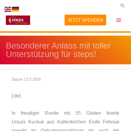
Zum
Suc
Inhalt
JETZT SPENDEN
springen
Besonderer Anlass mit toller
Unterstützung für steps!
Datum
13.3.2018
[:de]
In freudiger Runde mit 55 Gästen feierte
Ursula Kuckuk aus Kaltenkirchen Ende Februar
sowohl ihr Geburtstagsjubiläum als auch die