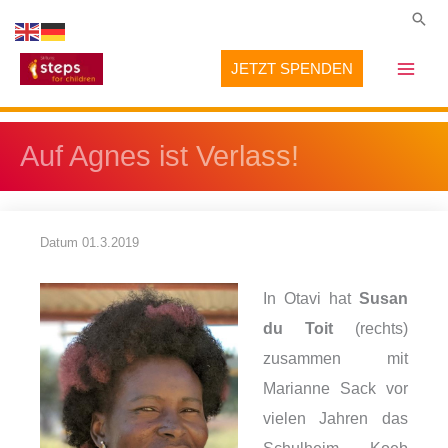
Zum
Suc
Inhalt
JETZT SPENDEN
springen
Auf Agnes ist Verlass!
Datum
01.3.2019
In Otavi hat
Susan
du Toit
(rechts)
zusammen mit
Marianne Sack vor
vielen Jahren das