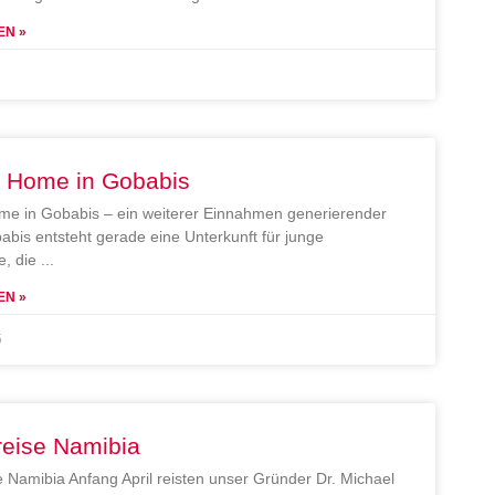
EN »
e Home in Gobabis
me in Gobabis – ein weiterer Einnahmen generierender
abis entsteht gerade eine Unterkunft für junge
, die
EN »
5
reise Namibia
e Namibia Anfang April reisten unser Gründer Dr. Michael