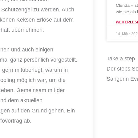
Clenda – s
 Schutzengel zu werden. Auch
wie sie als
ackenen Keksen Erlöse auf dem
WEITERLES
schaft übernehmen.
14. März 20
nen und auch einigen
Take a step
al ganz persönlich vorgestellt.
Der steps So
 gern mitüberlegt, warum in
Sängerin Eva
ling möglich war, um die
rstehen. Gemeinsam mit der
nd dem aktuellen
ragen auf den Grund gehen. Ein
fovortrag ab.