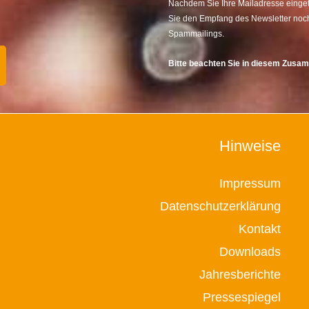
Nachdem Sie Ihre Mailadresse eingetr
Sie den Empfang des Newsletter noch
Spammailings.
Bitte beachten Sie in diesem Zus
Hinweise
Impressum
Datenschutzerklärung
Kontakt
Downloads
Jahresberichte
Pressespiegel