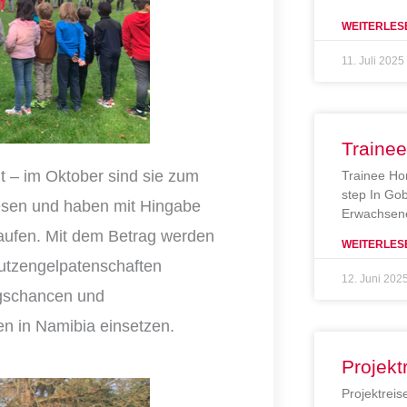
WEITERLES
11. Juli 2025
Traine
t – im Oktober sind sie zum
Trainee Ho
step In Gob
wesen und haben mit Hingabe
Erwachsene
rlaufen. Mit dem Betrag werden
WEITERLES
hutzengelpatenschaften
12. Juni 202
ngschancen und
en in Namibia einsetzen.
Projekt
Projektreis