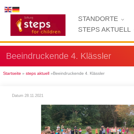
Zum
Inhalt
STANDORTE
springen
STEPS AKTUELL
Beeindruckende 4. Klässler
Startseite
»
steps aktuell
»Beeindruckende 4. Klässler
Datum
28.11.2021