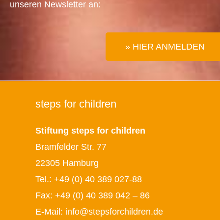
unseren Newsletter an:
» HIER ANMELDEN
steps for children
Stiftung steps for children
Bramfelder Str. 77
22305 Hamburg
Tel.:
+49 (0) 40 389 027-88
Fax: +49 (0) 40 389 042 – 86
E-Mail:
info@stepsforchildren.de