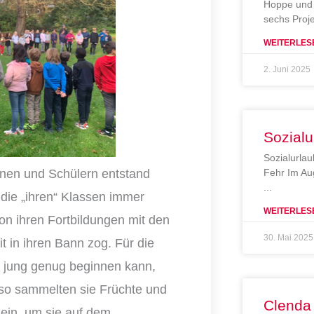
Hoppe und 
sechs Proj
WEITERLES
2. Juni 2025
Sozialu
Sozialurlau
nnen und Schülern entstand
Fehr Im Au
die „ihren“ Klassen immer
WEITERLES
von ihren Fortbildungen mit den
30. Mai 2025
t in ihren Bann zog. Für die
ht jung genug beginnen kann,
lso sammelten sie Früchte und
Clenda
 ein, um sie auf dem