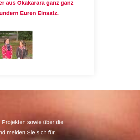
er aus Okakarara ganz ganz
undern Euren Einsatz.
 Projekten sowie über die
und melden Sie sich für