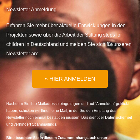
Newsletter Anmeldung
Erfahren Sie mehr über aktuelle Entwicklungen in den
Projekten sowie über die Arbeit der Stiftung steps for
children in Deutschland und melden Sie sich für unseren
Newsletter an:
» HIER ANMELDEN
Nachdem Sie Ihre Mailadresse eingetragen und auf “Anmelden” geklickt
haben, schicken wir Ihnen eine Mail, in der Sie den Empfang des
Newsletter noch einmal bestätigen müssen. Das dient der Datensicherheit
und verhindert Spammailings.
Bitte beachten Sie in diesem Zusammenhang auch unsere