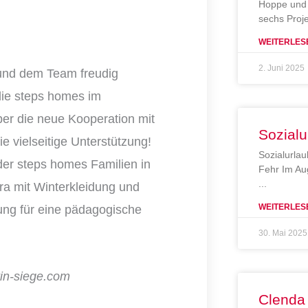
Hoppe und 
sechs Proj
WEITERLES
2. Juni 2025
und dem Team freudig
ie steps homes im
ber die neue Kooperation mit
Sozialu
ie vielseitige Unterstützung!
Sozialurlau
r der steps homes Familien in
Fehr Im Au
a mit Winterkleidung und
WEITERLES
ung für eine pädagogische
30. Mai 2025
rin-siege.com
Clenda