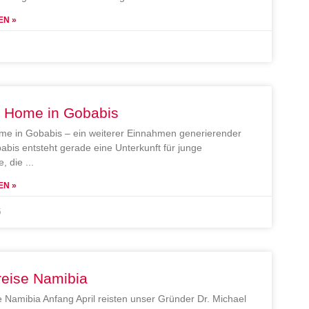
EN »
e Home in Gobabis
me in Gobabis – ein weiterer Einnahmen generierender
abis entsteht gerade eine Unterkunft für junge
, die
EN »
5
reise Namibia
e Namibia Anfang April reisten unser Gründer Dr. Michael