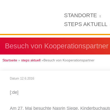
Zum
Inhalt
STANDORTE
springen
STEPS AKTUELL
Besuch von Kooperationspartner
Startseite
»
steps aktuell
»Besuch von Kooperationspartner
Datum
12.6.2016
[:de]
Am 27. Mai besuchte Nasrin Siege, Kinderbuchautor