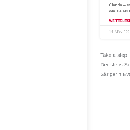
Clenda – s
wie sie als
WEITERLES
14. März 20
Take a step
Der steps So
Sängerin Eva