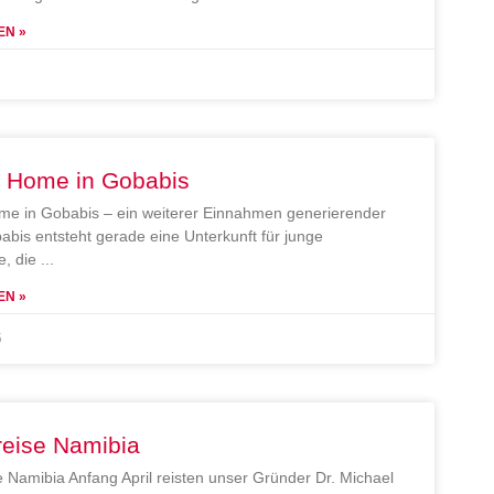
EN »
e Home in Gobabis
me in Gobabis – ein weiterer Einnahmen generierender
abis entsteht gerade eine Unterkunft für junge
, die
EN »
5
reise Namibia
e Namibia Anfang April reisten unser Gründer Dr. Michael