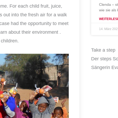
Clenda – s
e. For each child fruit, juice,
wie sie als
out into the fresh air for a walk
WEITERLES
s case had the opportunity to meet
14. März 20
learn about their environment
.
 children.
Take a step
Der steps So
Sängerin Eva