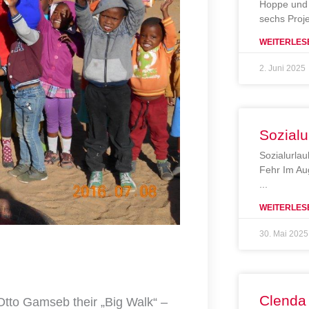
Hoppe und 
sechs Proj
WEITERLES
2. Juni 2025
Sozialu
Sozialurlau
Fehr Im Au
WEITERLES
30. Mai 2025
Clenda
 Otto Gamseb their „Big Walk“ –