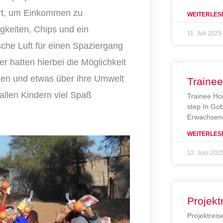
iert, um Einkommen zu
WEITERLES
gkeiten, Chips und ein
11. Juli 2025
sche Luft für einen Spaziergang
er hatten hierbei die Möglichkeit
nen und etwas über ihre Umwelt
Traine
 allen Kindern viel Spaß
Trainee Ho
step In Gob
Erwachsene
WEITERLES
12. Juni 202
Projekt
Projektreis