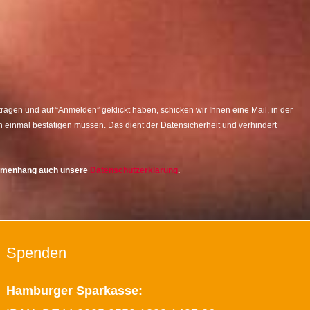
agen und auf “Anmelden” geklickt haben, schicken wir Ihnen eine Mail, in der
 einmal bestätigen müssen. Das dient der Datensicherheit und verhindert
ammenhang auch unsere
Datenschutzerklärung
.
Spenden
Hamburger Sparkasse: