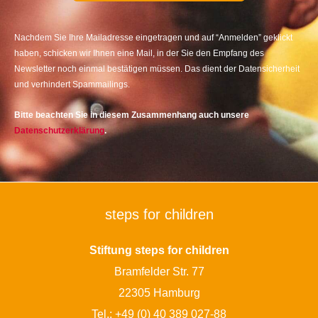
Nachdem Sie Ihre Mailadresse eingetragen und auf “Anmelden” geklickt
haben, schicken wir Ihnen eine Mail, in der Sie den Empfang des
Newsletter noch einmal bestätigen müssen. Das dient der Datensicherheit
und verhindert Spammailings.
Bitte beachten Sie in diesem Zusammenhang auch unsere
Datenschutzerklärung
.
steps for children
Stiftung steps for children
Bramfelder Str. 77
22305 Hamburg
Tel.:
+49 (0) 40 389 027-88