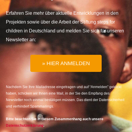
Erfahren Sie mehr über aktuelle Entwicklungen in den
Projekten sowie über die Arbeit der Stiftung steps for
children in Deutschland und melden Sie sich für unseren
Newsletter an:
» HIER ANMELDEN
Nachdem Sie Ihre Mailadresse eingetragen und auf “Anmelden” geklickt
haben, schicken wir Ihnen eine Mail, in der Sie den Empfang des
Newsletter noch einmal bestätigen müssen. Das dient der Datensicherheit
und verhindert Spammailings.
Bitte beachten Sie in diesem Zusammenhang auch unsere
Datenschutzerklärung
.