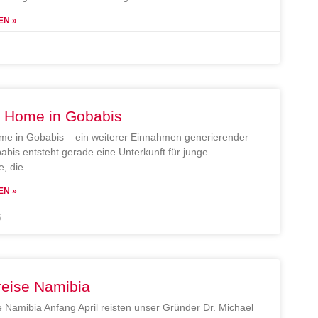
EN »
e Home in Gobabis
me in Gobabis – ein weiterer Einnahmen generierender
abis entsteht gerade eine Unterkunft für junge
, die
EN »
5
reise Namibia
e Namibia Anfang April reisten unser Gründer Dr. Michael