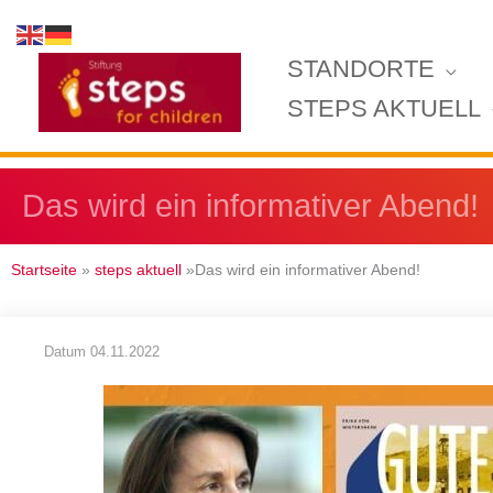
Zum
Inhalt
STANDORTE
springen
STEPS AKTUELL
Das wird ein informativer Abend!
Startseite
»
steps aktuell
»Das wird ein informativer Abend!
Datum
04.11.2022