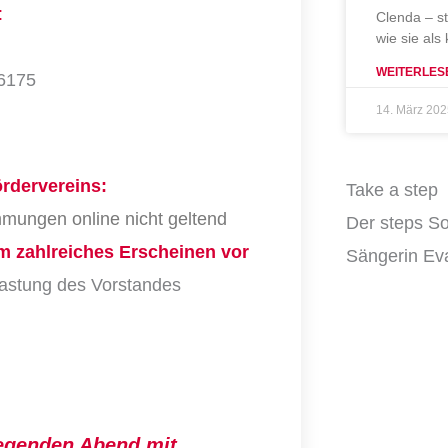
:
Clenda – s
wie sie als
WEITERLES
 6175
14. März 20
ördervereins:
Take a step
mungen online nicht geltend
Der steps So
um zahlreiches Erscheinen vor
Sängerin Eva
lastung des Vorstandes
regenden Abend mit