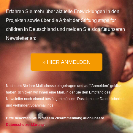
Erfahren Sie mehr über aktuelle Entwicklungen in den
Projekten sowie über die Arbeit der Stiftung steps for
children in Deutschland und melden Sie sich für unseren
Newsletter an:
» HIER ANMELDEN
Nachdem Sie Ihre Mailadresse eingetragen und auf “Anmelden” geklickt
haben, schicken wir Ihnen eine Mail, in der Sie den Empfang des
Newsletter noch einmal bestätigen müssen. Das dient der Datensicherheit
und verhindert Spammailings.
Bitte beachten Sie in diesem Zusammenhang auch unsere
Datenschutzerklärung
.