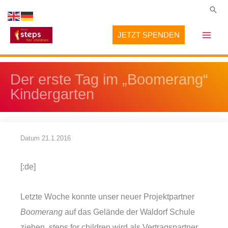
Zum
Suc
Inhalt
JETZT SPENDEN
springen
Der erste Tag im „Boomerang“
Kindergarten
Datum
21.1.2016
[:de]
Letzte Woche konnte unser neuer Projektpartner
Boomerang
auf das Gelände der Waldorf Schule
ziehen. steps for children wird als Vertragspartner