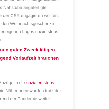
ps Nähstube angefertigte
e der CSR engagieren wollten,
nden Weihnachtsgeschenke
men
eigenen
Logos
sowie
steps
n.
einen guten Zweck tätigen.
nügend
Vorlaufzeit
brauchen
.
Abzüge in die
sozialen steps
Die Näherin
nen
wurden trotz der
end der Pandemie weiter