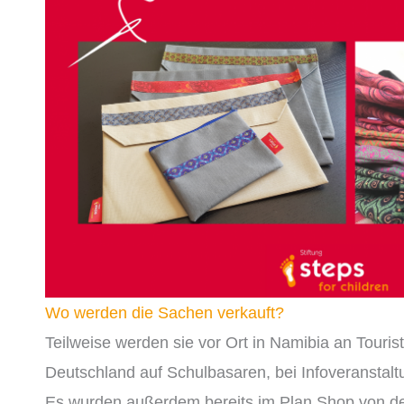
Wo werden die Sachen verkauft?
Teilweise werden sie
vor Ort
in Namibia an Touris
Deutschland
auf Schulbasaren
, bei Infoveranstal
Es wurden außerdem bereits im
Plan Shop
von de