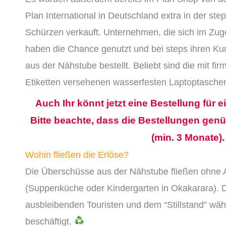
Plan International
in Deutschland
extra in der ste
Schürzen
verkauft. Unternehmen
,
die sich im Zug
haben die Chance genutzt und bei steps
i
hren Ku
aus der Nähstube bestellt. Beliebt sind die mit
f
ir
Etiketten
versehenen
w
asserfesten Laptoptasche
Auch I
hr könnt jetzt eine Bestellung für 
Bitte beachte, dass die Bestellungen ge
(min
.
3
Monate)
Wohin fließen die Erlöse?
Die Überschüsse aus der Nähstube fließen ohne 
(Suppenküche
oder Kindergarten in Okakarara). 
aus
bleibenden
Touristen und dem
“
S
tillstand”
währ
beschäftigt
.