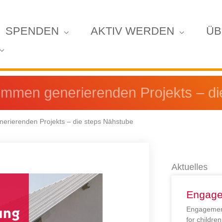
SPENDEN
AKTIV WERDEN
ÜB
ommen generierenden Projekts – d
erierenden Projekts – die steps Nähstube
Aktuelles
Engage
Engagement
for childr