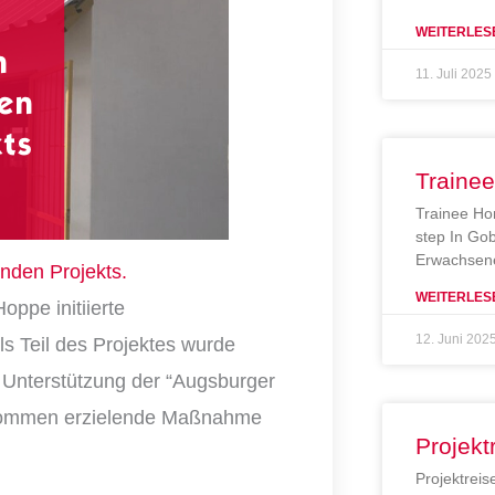
WEITERLES
11. Juli 2025
Traine
Trainee Ho
step In Gob
Erwachsene
nden Projekts.
WEITERLES
oppe initiierte
12. Juni 202
Als Teil des Projektes wurde
 Unterstützung der
“
Augsburger
nkommen erzielende Maßnahme
Projekt
Projektreis