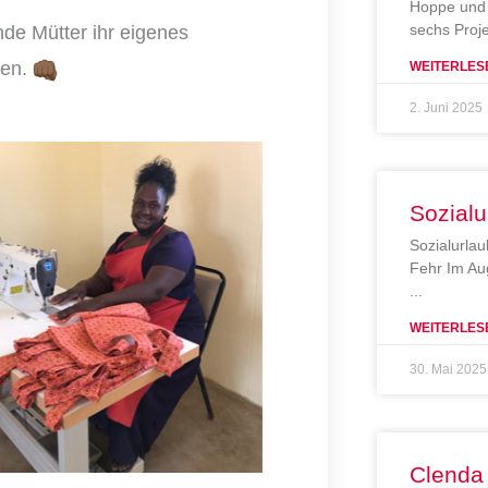
Hoppe und 
sechs Proj
nde Mütter ihr eigenes
ren.
WEITERLES
2. Juni 2025
Sozialu
Sozialurlau
Fehr Im Au
WEITERLES
30. Mai 2025
Clenda