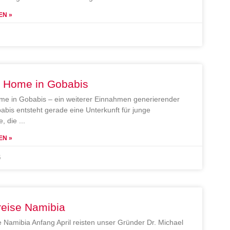
EN »
e Home in Gobabis
me in Gobabis – ein weiterer Einnahmen generierender
abis entsteht gerade eine Unterkunft für junge
, die
EN »
5
reise Namibia
e Namibia Anfang April reisten unser Gründer Dr. Michael