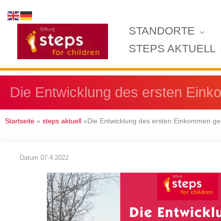
Zum
Inhalt
STANDORTE
springen
STEPS AKTUELL
Die Entwicklung des ersten Eink
Startseite
»
steps aktuell
»Die Entwicklung des ersten Einkommen gen
Datum
07.4.2022