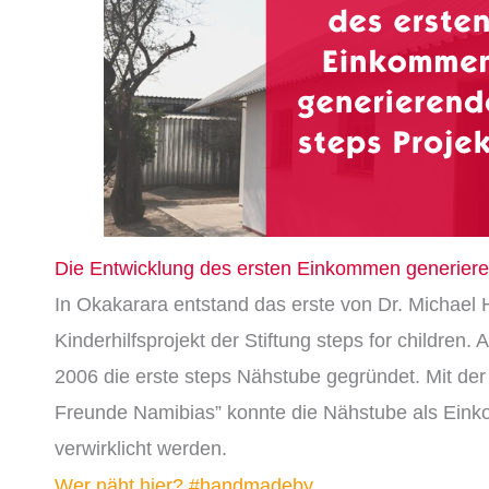
Die Entwicklung des ersten Einkommen generiere
In Okakarara entstand das erste von Dr. Michael H
Kinderhilfsprojekt der Stiftung steps for children. 
2006 die erste steps Nähstube gegründet.
Mit der
Freunde Namibias
”
konnte die Nähstube als Ei
verwirklicht werden.
Wer näht hier? #handmadeby