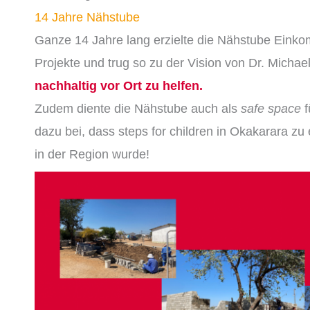
14 Jahre Nähstube
Ganze 14 Jahre lang erzielte die Nähstube Einko
Projekte und trug so zu der Vision von Dr. Micha
nachhaltig vor Ort zu helfen.
Zudem diente die Nähstube auch als
sa
f
e
space
f
dazu bei
,
das
s
steps for children in Okakarara zu
in der Region wurde!