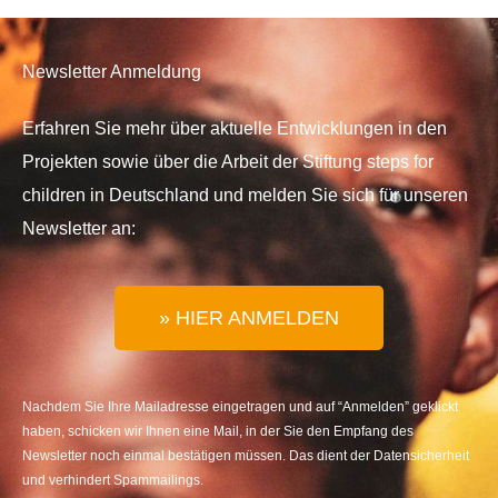
Newsletter Anmeldung
Erfahren Sie mehr über aktuelle Entwicklungen in den
Projekten sowie über die Arbeit der Stiftung steps for
children in Deutschland und melden Sie sich für unseren
Newsletter an:
» HIER ANMELDEN
Nachdem Sie Ihre Mailadresse eingetragen und auf “Anmelden” geklickt
haben, schicken wir Ihnen eine Mail, in der Sie den Empfang des
Newsletter noch einmal bestätigen müssen. Das dient der Datensicherheit
und verhindert Spammailings.