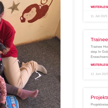
WEITERLES
11. Juli 2025
Traine
Trainee Ho
step In Gob
Erwachsene
WEITERLES
12. Juni 202
Projekt
Projektreis