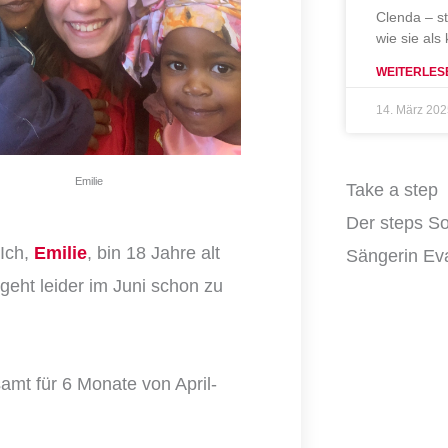
Clenda – s
wie sie als
WEITERLES
14. März 20
Emilie
Take a step
Der steps So
 Ich,
Emilie
, bin 18 Jahre alt
Sängerin Eva
 geht leider im Juni schon zu
samt für 6 Monate von April-