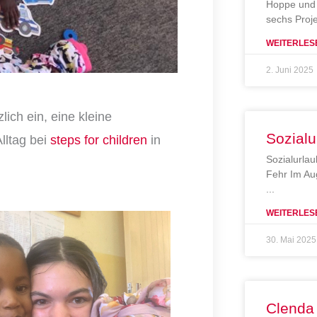
Hoppe und 
sechs Proj
WEITERLES
2. Juni 2025
ich ein, eine kleine
Sozialu
lltag bei
steps for children
in
Sozialurlau
Fehr Im Au
WEITERLES
30. Mai 2025
Clenda