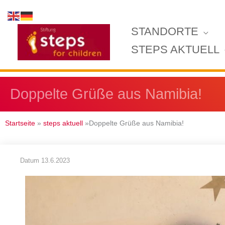
Zum
Inhalt
STANDORTE
springen
STEPS AKTUELL
Doppelte Grüße aus Namibia!
Startseite
»
steps aktuell
»Doppelte Grüße aus Namibia!
Datum
13.6.2023