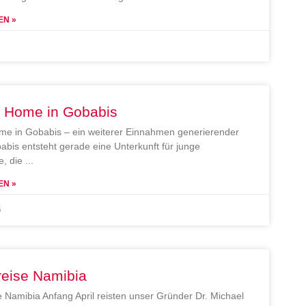
EN »
e Home in Gobabis
me in Gobabis – ein weiterer Einnahmen generierender
abis entsteht gerade eine Unterkunft für junge
, die
EN »
5
reise Namibia
e Namibia Anfang April reisten unser Gründer Dr. Michael