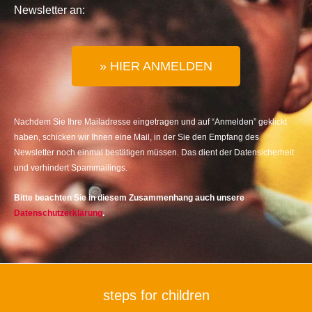
Newsletter an:
» HIER ANMELDEN
Nachdem Sie Ihre Mailadresse eingetragen und auf “Anmelden” geklickt
haben, schicken wir Ihnen eine Mail, in der Sie den Empfang des
Newsletter noch einmal bestätigen müssen. Das dient der Datensicherheit
und verhindert Spammailings.
Bitte beachten Sie in diesem Zusammenhang auch unsere
Datenschutzerklärung
.
steps for children