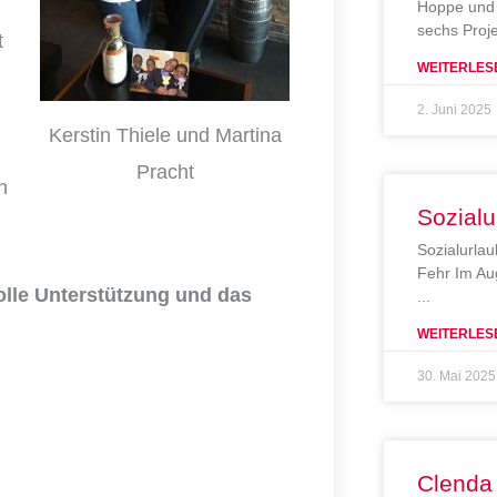
Hoppe und 
sechs Proj
t
WEITERLES
2. Juni 2025
Kerstin Thiele und Martina
Pracht
n
Sozialu
Sozialurlau
Fehr Im Au
olle Unterstützung und das
WEITERLES
30. Mai 2025
Clenda