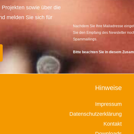
 Projekten sowie über die
und melden Sie sich für
Nachdem Sie Ihre Mailadresse eingetr
Sie den Empfang des Newsletter noch
Spammailings.
Bitte beachten Sie in diesem Zus
Hinweise
Impressum
Datenschutzerklärung
Kontakt
Downloads