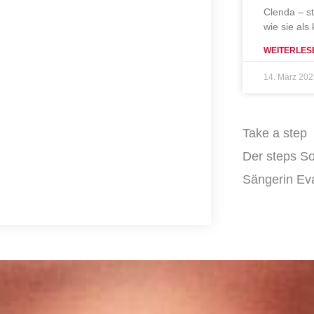
Clenda – s
wie sie als
WEITERLES
14. März 20
Take a step
Der steps So
Sängerin Eva