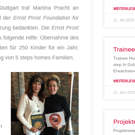
Stuttgart traf Martina Pracht an
WEITERLES
nd der
Ernst Prost Foundation for
11. Juli 2025
ützung bedankten. Die
Ernst Prost
s folgende Hilfe: Übernahme des
en für 250 Kinder für ein Jahr,
Traine
ng von 5 steps homes Familien.
Trainee Ho
step In Gob
Erwachsene
WEITERLES
12. Juni 202
Projekt
n
Projektreis