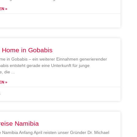
EN »
e Home in Gobabis
me in Gobabis – ein weiterer Einnahmen generierender
abis entsteht gerade eine Unterkunft für junge
, die
EN »
5
reise Namibia
e Namibia Anfang April reisten unser Gründer Dr. Michael