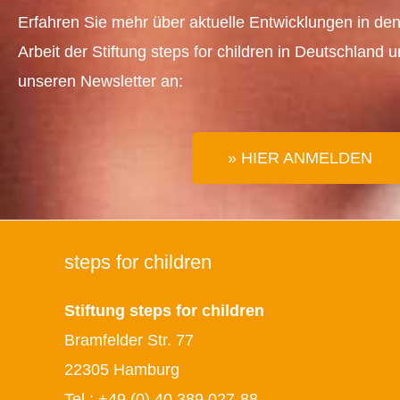
Erfahren Sie mehr über aktuelle Entwicklungen in den
Arbeit der Stiftung steps for children in Deutschland 
unseren Newsletter an:
» HIER ANMELDEN
steps for children
Stiftung steps for children
Bramfelder Str. 77
22305 Hamburg
Tel.:
+49 (0) 40 389 027-88