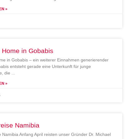
EN »
e Home in Gobabis
me in Gobabis – ein weiterer Einnahmen generierender
abis entsteht gerade eine Unterkunft für junge
, die
EN »
5
reise Namibia
e Namibia Anfang April reisten unser Gründer Dr. Michael