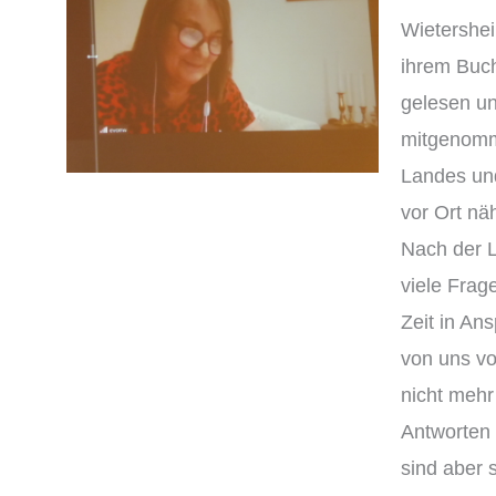
Wietershei
ihrem Buc
gelesen u
mitgenomm
Landes un
vor Ort nä
Nach der 
viele Frag
Zeit in An
von uns vo
nicht mehr
Antworten 
sind aber 