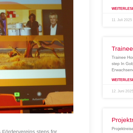
WEITERLES
11. Juli 2025
Traine
Trainee Ho
step In Gob
Erwachsene
WEITERLES
12. Juni 202
Projekt
Projektreis
Fördervereins steps for