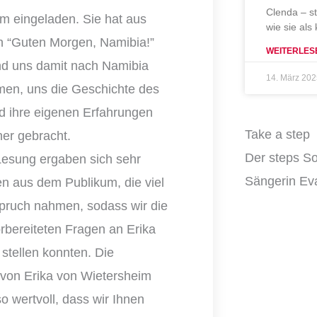
Clenda – s
m eingeladen. Sie hat aus
wie sie als
h “Guten Morgen, Namibia!”
WEITERLES
nd uns damit nach Namibia
14. März 20
en, uns die Geschichte des
d ihre eigenen Erfahrungen
Take a step
her gebracht.
Der steps So
Lesung ergaben sich sehr
Sängerin Eva
en aus dem Publikum, die viel
spruch nahmen, sodass wir die
rbereiteten Fragen an Erika
 stellen konnten. Die
von Erika von Wietersheim
so wertvoll, dass wir Ihnen