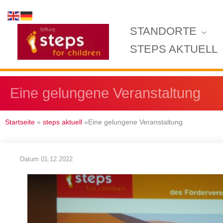
Zum
Inhalt
STANDORTE
springen
STEPS AKTUELL
Eine gelungene Veranstaltung
Startseite
»
steps aktuell
»Eine gelungene Veranstaltung
Datum
01.12.2022