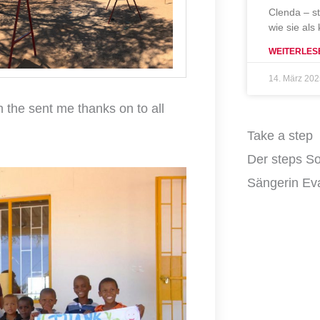
Clenda – s
wie sie als
WEITERLES
14. März 20
h the sent me thanks on to all
Take a step
Der steps So
Sängerin Eva