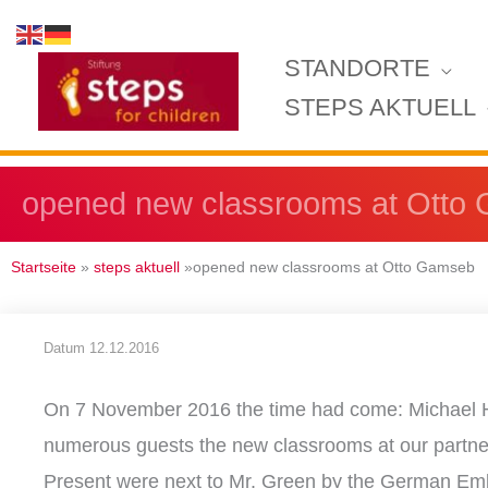
Zum
Inhalt
STANDORTE
springen
STEPS AKTUELL
opened new classrooms at Otto
Startseite
»
steps aktuell
»opened new classrooms at Otto Gamseb
Datum
12.12.2016
On 7 November 2016 the time had come: Michael 
numerous guests the new classrooms at our partne
Present were next to Mr. Green by the German E