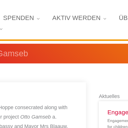
SPENDEN
AKTIV WERDEN
ÜB
 Gamseb
Aktuelles
Hoppe consecrated along with
Engage
r project
Otto Gamseb
a.
Engagement
mbassy and Mayor Mrs Blaauw,
for childr