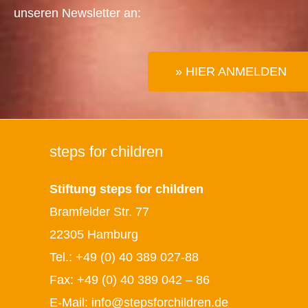
unseren Newsletter an:
» HIER ANMELDEN
steps for children
Stiftung steps for children
Bramfelder Str. 77
22305 Hamburg
Tel.:
+49 (0) 40 389 027-88
Fax: +49 (0) 40 389 042 – 86
E-Mail:
info@stepsforchildren.de