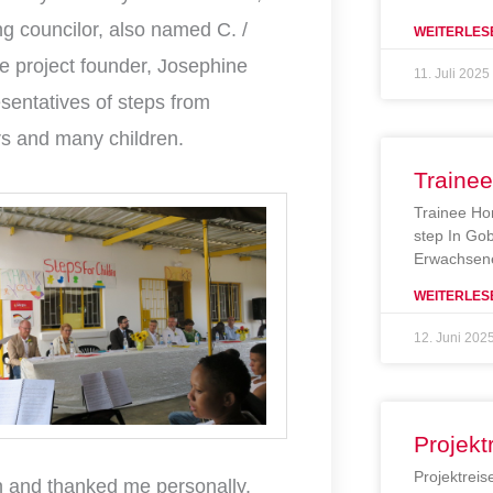
ng councilor, also named C. /
WEITERLES
he project founder, Josephine
11. Juli 2025
sentatives of steps from
s and many children.
Traine
Trainee Ho
step In Gob
Erwachsene
WEITERLES
12. Juni 202
Projekt
Projektreis
en and thanked me personally.