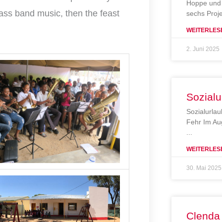
Hoppe und 
ass band music, then the feast
sechs Proj
WEITERLES
2. Juni 2025
Sozialu
Sozialurlau
Fehr Im Au
WEITERLES
30. Mai 2025
Clenda