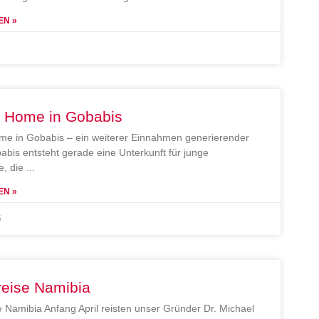
EN »
e Home in Gobabis
me in Gobabis – ein weiterer Einnahmen generierender
abis entsteht gerade eine Unterkunft für junge
, die
EN »
5
reise Namibia
e Namibia Anfang April reisten unser Gründer Dr. Michael