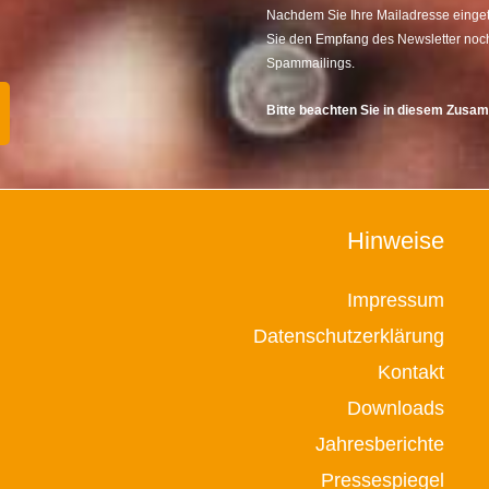
Nachdem Sie Ihre Mailadresse eingetr
Sie den Empfang des Newsletter noch
Spammailings.
Bitte beachten Sie in diesem Zus
Hinweise
Impressum
Datenschutzerklärung
Kontakt
Downloads
Jahresberichte
Pressespiegel