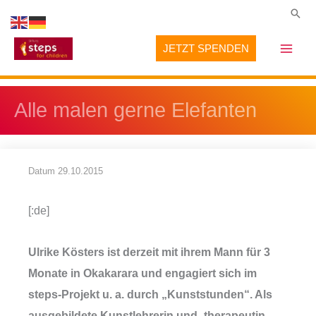
Zum
Suc
Inhalt
JETZT SPENDEN
springen
Alle malen gerne Elefanten
Datum
29.10.2015
[:de]
Ulrike Kösters ist derzeit mit ihrem Mann für 3
Monate in Okakarara und engagiert sich im
steps-Projekt u. a. durch „Kunststunden“. Als
ausgebildete Kunstlehrerin und -therapeutin