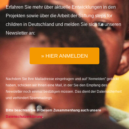
Erfahren Sie mehr über aktuelle Entwicklungen in den
Projekten sowie über die Arbeit der Stiftung steps for
children in Deutschland und melden Sie sich für unseren
Newsletter an:
» HIER ANMELDEN
Nachdem Sie Ihre Mailadresse eingetragen und auf “Anmelden” geklickt
haben, schicken wir Ihnen eine Mail, in der Sie den Empfang des
Newsletter noch einmal bestätigen müssen. Das dient der Datensicherheit
und verhindert Spammailings.
Bitte beachten Sie in diesem Zusammenhang auch unsere
Datenschutzerklärung
.