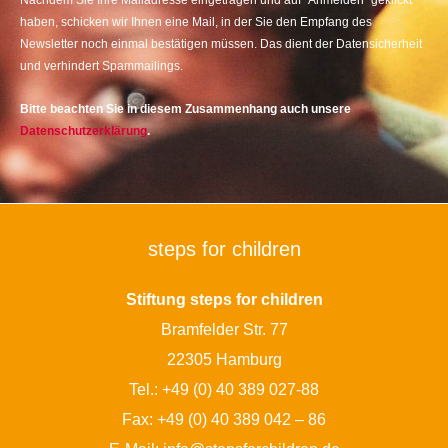
Nachdem Sie Ihre Mailadresse eingetragen und auf “Anmelden” geklickt
haben, schicken wir Ihnen eine Mail, in der Sie den Empfang des
Newsletter noch einmal bestätigen müssen. Das dient der Datensicherheit
und verhindert Spammailings.
Bitte beachten Sie in diesem Zusammenhang auch unsere
Datenschutzerklärung
.
steps for children
Stiftung steps for children
Bramfelder Str. 77
22305 Hamburg
Tel.:
+49 (0) 40 389 027-88
Fax: +49 (0) 40 389 042 – 86