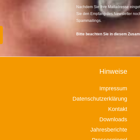
Nachdem Sie Ihre Mailadresse eingetr
Sie den Empfang des Newsletter noch
Spammailings.
Bitte beachten Sie in diesem Zus
Hinweise
Impressum
Datenschutzerklärung
Kontakt
Downloads
Jahresberichte
Pressespiegel