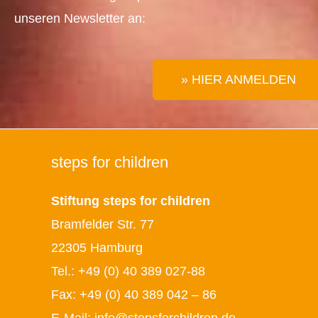
unseren Newsletter an:
» HIER ANMELDEN
steps for children
Stiftung steps for children
Bramfelder Str. 77
22305 Hamburg
Tel.:
+49 (0) 40 389 027-88
Fax: +49 (0) 40 389 042 – 86
E-Mail:
info@stepsforchildren.de