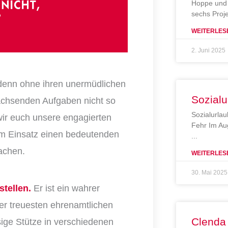
Hoppe und 
sechs Proj
WEITERLES
2. Juni 2025
denn ohne ihren unermüdlichen
Sozialu
wachsenden Aufgaben nicht so
Sozialurlau
wir euch unsere engagierten
Fehr Im Au
hrem Einsatz einen bedeutenden
machen.
WEITERLES
30. Mai 2025
tellen.
Er ist ein wahrer
rer treuesten ehrenamtlichen
Clenda
ssige Stütze in verschiedenen