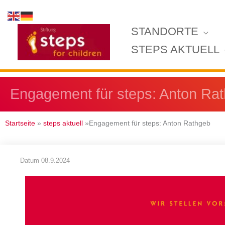
Zum
Inhalt
STANDORTE
springen
STEPS AKTUELL
Engagement für steps: Anton Ra
Startseite
»
steps aktuell
»Engagement für steps: Anton Rathgeb
Datum
08.9.2024