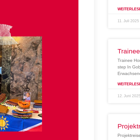
WEITERLES
11. Juli 2025
Traine
Trainee Ho
step In Gob
Erwachsene
WEITERLES
12. Juni 202
Projekt
Projektreis