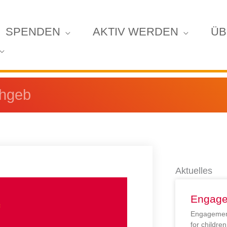
SPENDEN
AKTIV WERDEN
ÜB
thgeb
Aktuelles
Engage
Engagement
for childr