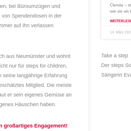
Clenda – s
esten, bei Büroumzügen und
wie sie als
g von Spendendosen in der
WEITERLES
 immer auf ihn verlassen
14. März 20
Take a step
ich aus Neumünster und wohnt
Der steps So
ht nur für steps for children,
Sängerin Eva
 seine langjährige Erfahrung
geschätztes Mitglied. Die meiste
 baut er sein eigenes Gemüse an
eigenes Häuschen haben.
ein großartiges Engagement!