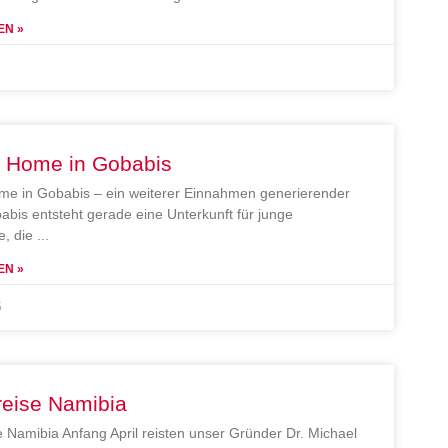
EN »
e Home in Gobabis
me in Gobabis – ein weiterer Einnahmen generierender
abis entsteht gerade eine Unterkunft für junge
, die
EN »
5
reise Namibia
e Namibia Anfang April reisten unser Gründer Dr. Michael