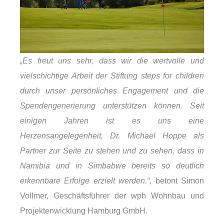
„Es freut uns sehr, dass wir die wertvolle und
vielschichtige Arbeit der Stiftung steps for children
durch unser persönliches Engagement und die
Spendengenerierung unterstützen können. Seit
einigen Jahren ist es uns eine
Herzensangelegenheit, Dr. Michael Hoppe als
Partner zur Seite zu stehen und zu sehen, dass in
Namibia und in Simbabwe bereits so deutlich
erkennbare Erfolge erzielt werden.“
, betont Simon
Vollmer, Geschäftsführer der wph Wohnbau und
Projektenwicklung Hamburg GmbH.