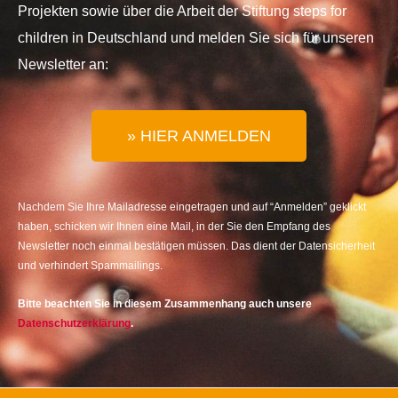
Projekten sowie über die Arbeit der Stiftung steps for
children in Deutschland und melden Sie sich für unseren
Newsletter an:
» HIER ANMELDEN
Nachdem Sie Ihre Mailadresse eingetragen und auf “Anmelden” geklickt
haben, schicken wir Ihnen eine Mail, in der Sie den Empfang des
Newsletter noch einmal bestätigen müssen. Das dient der Datensicherheit
und verhindert Spammailings.
Bitte beachten Sie in diesem Zusammenhang auch unsere
Datenschutzerklärung
.