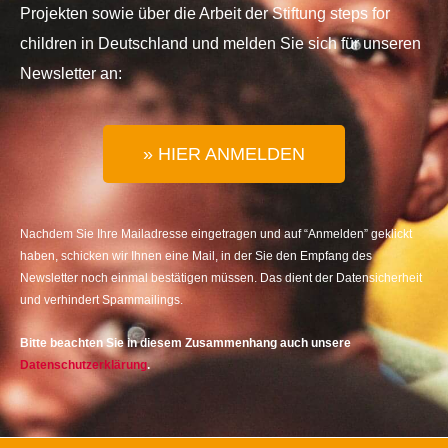
Projekten sowie über die Arbeit der Stiftung steps for
children in Deutschland und melden Sie sich für unseren
Newsletter an:
» HIER ANMELDEN
Nachdem Sie Ihre Mailadresse eingetragen und auf “Anmelden” geklickt
haben, schicken wir Ihnen eine Mail, in der Sie den Empfang des
Newsletter noch einmal bestätigen müssen. Das dient der Datensicherheit
und verhindert Spammailings.
Bitte beachten Sie in diesem Zusammenhang auch unsere
Datenschutzerklärung
.