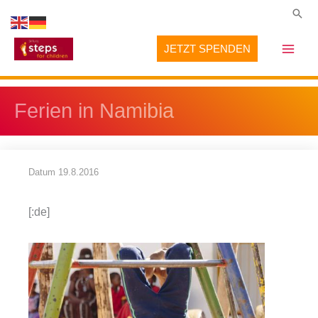
Zum
Suc
Inhalt
JETZT SPENDEN
springen
Ferien in Namibia
Datum
19.8.2016
[:de]