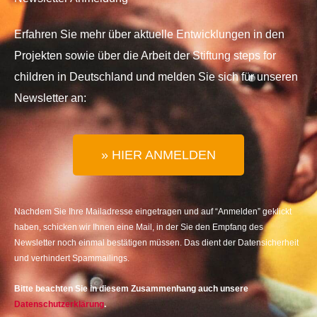
Erfahren Sie mehr über aktuelle Entwicklungen in den
Projekten sowie über die Arbeit der Stiftung steps for
children in Deutschland und melden Sie sich für unseren
Newsletter an:
» HIER ANMELDEN
Nachdem Sie Ihre Mailadresse eingetragen und auf “Anmelden” geklickt
haben, schicken wir Ihnen eine Mail, in der Sie den Empfang des
Newsletter noch einmal bestätigen müssen. Das dient der Datensicherheit
und verhindert Spammailings.
Bitte beachten Sie in diesem Zusammenhang auch unsere
Datenschutzerklärung
.