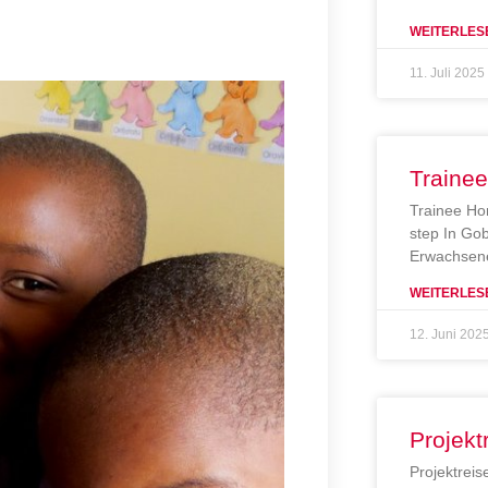
WEITERLES
11. Juli 2025
Traine
Trainee Ho
step In Gob
Erwachsene
WEITERLES
12. Juni 202
Projekt
Projektreis