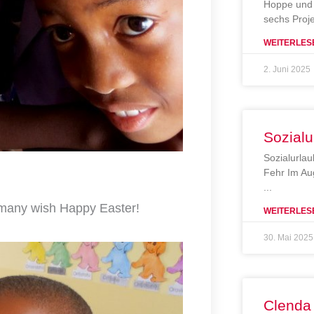
Hoppe und 
sechs Proj
WEITERLES
2. Juni 2025
Sozialu
Sozialurlau
Fehr Im Au
rmany wish Happy Easter!
WEITERLES
30. Mai 2025
Clenda