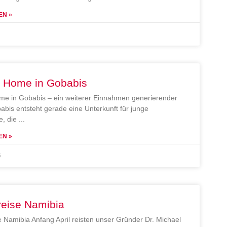
EN »
e Home in Gobabis
me in Gobabis – ein weiterer Einnahmen generierender
abis entsteht gerade eine Unterkunft für junge
, die
EN »
5
reise Namibia
e Namibia Anfang April reisten unser Gründer Dr. Michael