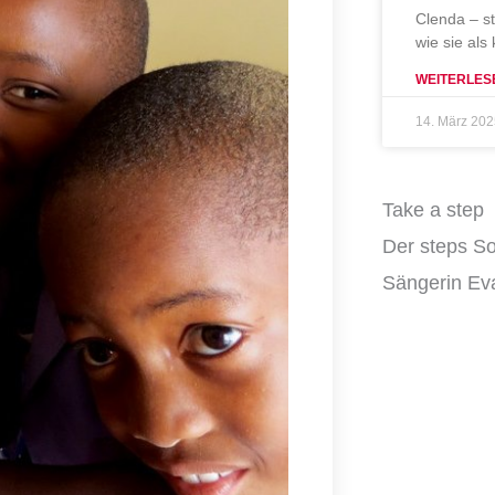
Clenda – s
wie sie als
WEITERLES
14. März 20
Take a step
Der steps So
Sängerin Eva