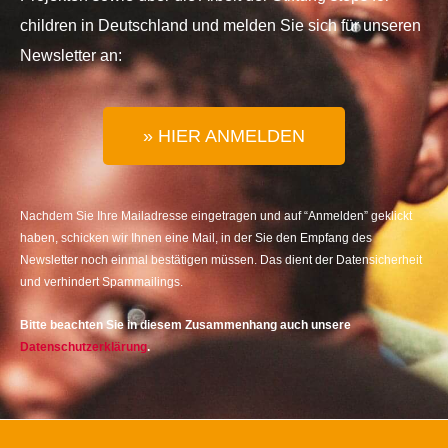
children in Deutschland und melden Sie sich für unseren
Newsletter an:
» HIER ANMELDEN
Nachdem Sie Ihre Mailadresse eingetragen und auf “Anmelden” geklickt
haben, schicken wir Ihnen eine Mail, in der Sie den Empfang des
Newsletter noch einmal bestätigen müssen. Das dient der Datensicherheit
und verhindert Spammailings.
Bitte beachten Sie in diesem Zusammenhang auch unsere
Datenschutzerklärung
.