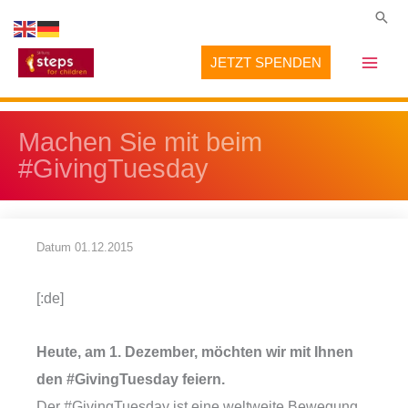
Zum
Suc
Inhalt
JETZT SPENDEN
springen
Machen Sie mit beim
#GivingTuesday
Datum
01.12.2015
[:de]
Heute, am 1. Dezember, möchten wir mit Ihnen
den #GivingTuesday feiern.
Der #GivingTuesday ist eine weltweite Bewegung,