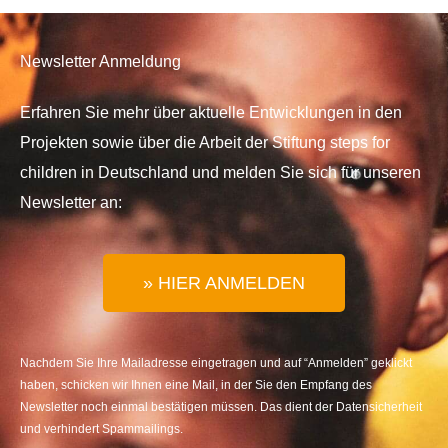
Newsletter Anmeldung
Erfahren Sie mehr über aktuelle Entwicklungen in den
Projekten sowie über die Arbeit der Stiftung steps for
children in Deutschland und melden Sie sich für unseren
Newsletter an:
» HIER ANMELDEN
Nachdem Sie Ihre Mailadresse eingetragen und auf “Anmelden” geklickt
haben, schicken wir Ihnen eine Mail, in der Sie den Empfang des
Newsletter noch einmal bestätigen müssen. Das dient der Datensicherheit
und verhindert Spammailings.