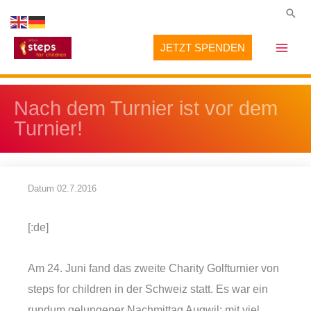
Zum
Suc
Inhalt
JETZT SPENDEN
springen
Nach dem Turnier ist vor dem
Turnier!
Datum
02.7.2016
[:de]
Am 24. Juni fand das zweite Charity Golfturnier von
steps for children in der Schweiz statt. Es war ein
rundum gelungener Nachmittag Augwil: mit viel