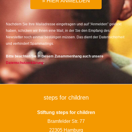
» HIER ANMELDEN
Nachdem Sie Ihre Mailadresse eingetragen und auf “Anmelden” geklickt
haben, schicken wir Ihnen eine Mail, in der Sie den Empfang des
Newsletter noch einmal bestätigen müssen. Das dient der Datensicherheit
und verhindert Spammailings.
Bitte beachten Sie in diesem Zusammenhang auch unsere
Datenschutzerklärung
.
steps for children
Stiftung steps for children
Bramfelder Str. 77
22305 Hamburg